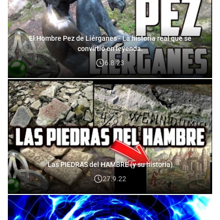
El Hombre Pez de Liérganes - La historia real que se
convirtió en leyenda.
6.8.23
Las PIEDRAS del HAMBRE (y su historia)
27.9.22