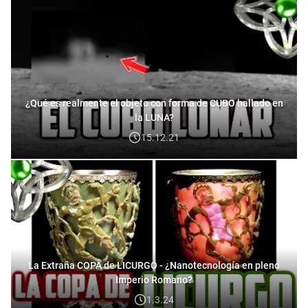
¿Qué es realmente el objeto con forma de CUBO hallado en
la LUNA?
15.12.21
La Extraña COPA de LICURGO - ¿Nanotecnología en pleno
Imperio Romano?
1.3.24