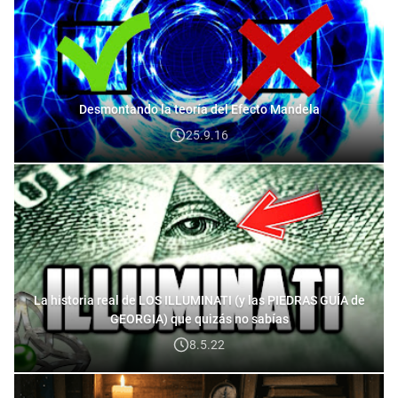
Desmontando la teoría del Efecto Mandela
25.9.16
La historia real de LOS ILLUMINATI (y las PIEDRAS GUÍA de
GEORGIA) que quizás no sabías
8.5.22