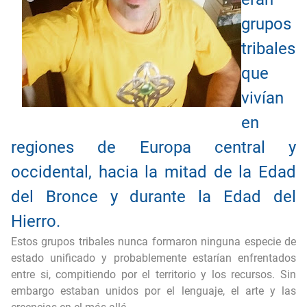
¿Qué es realmente el objeto con forma de CUBO hallado en la LUNA?
grupos
tribales
Las PIEDRAS del HAMBRE (y su historia)
que
EE.UU recuperó naves de origen no humano (o nos están vendiendo otra moto)
vivían
en
regiones de Europa central y
occidental, hacia la mitad de la Edad
del Bronce y durante la Edad del
Hierro.
Estos grupos tribales nunca formaron ninguna especie de
estado unificado y probablemente estarían enfrentados
entre si, compitiendo por el territorio y los recursos. Sin
embargo estaban unidos por el lenguaje, el arte y las