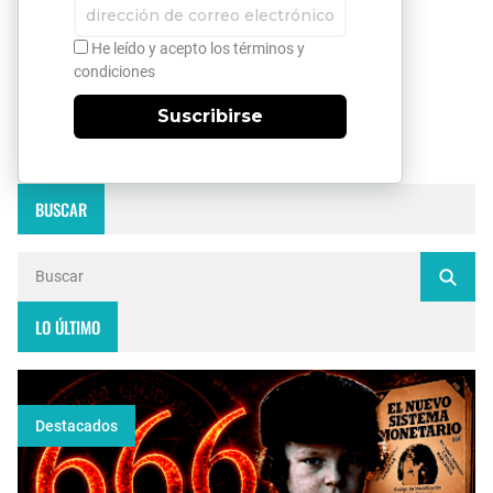
He leído y acepto los términos y
condiciones
Suscribirse
BUSCAR
LO ÚLTIMO
Destacados