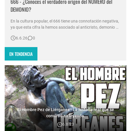
666 - ¿Conoces el verdadero origen del NÚMERO del
DEMONIO?
En la cultura popular, el 666 tiene una connotación negativa,
ya que esta cifra la hemos asociado al anticristo, demonio o
la bestia. ¿Pero por qué es 666 es el número de la bestia, de
6.6.26
0
dónde vino? ¿Por qué este número se asocia con el mal?
¿Cuál es el verdadero origen de esta particular c…
EN TENDENCIA
El Hombre Pez de Liérganes - La historia real que se
convirtió en leyenda.
6.8.23