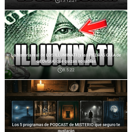
15.12.21
La historia real de LOS ILLUMINATI (y las PIEDRAS GUÍA de
GEORGIA) que quizás no sabías
8.5.22
Los 5 programas de PODCAST de MISTERIO que seguro te
gustarán