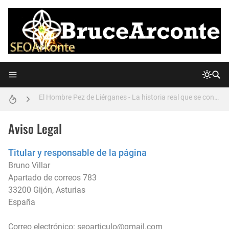
La Manipulación de los medios de comunicación (La Guerra de los Mundos de Orson Welles)
El Hombre Pez de Liérganes - La historia real que se convirtió en leyenda.
La verdad sobre el OVNI EXTRATERRESTRE de Mussolini de 1933
El NECRONOMICÓN de H.P. Lovecraft - ¿Es un libro real?
Aviso Legal
La Extraña COPA de LICURGO - ¿Nanotecnología en pleno Imperio Romano?
Titular y responsable de la página
Bruno Villar
La historia real de LOS ILLUMINATI (y las PIEDRAS GUÍA de GEORGIA) que quizás no sabías
Apartado de correos 783
33200 Gijón, Asturias
El OVNI de Calvine ¿Es otro montaje?
España
¿Qué es realmente el objeto con forma de CUBO hallado en la LUNA?
Correo electrónico: seoarticulo@gmail.com