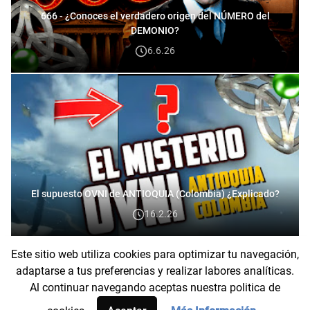
666 - ¿Conoces el verdadero origen del NÚMERO del
DEMONIO?
6.6.26
El supuesto OVNI de ANTIOQUIA (Colombia) ¿Explicado?
16.2.26
Este sitio web utiliza cookies para optimizar tu navegación,
DEVELOPED BY
ZKREATIONS
— © YOUR COPYRIGHT 2025
adaptarse a tus preferencias y realizar labores analíticas.
Al continuar navegando aceptas nuestra politica de