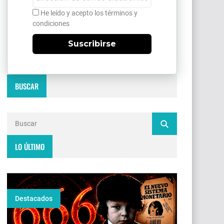
He leído y acepto los términos y
condiciones
Suscribirse
BUSCAR
LO ÚLTIMO
Destacados