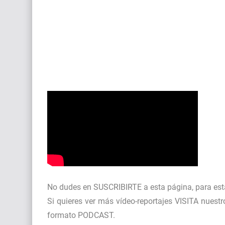
No dudes en
SUSCRIBIRTE
a esta página, para est
Si quieres ver más vídeo-reportajes
VISITA nuest
formato
PODCAST
.