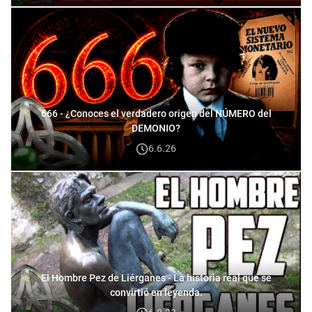
666 - ¿Conoces el verdadero origen del NÚMERO del
DEMONIO?
6.6.26
El Hombre Pez de Liérganes - La historia real que se
convirtió en leyenda.