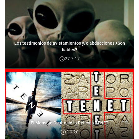
Los testimonios de avistamientos y/o abducciones ¿Son
fiables?
27.7.17
El Mensaje Oculto de la Película TENET
2.9.20