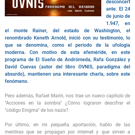
desconcert
¿Qué es realmente el objeto con forma de CUBO hallado en la LUNA?
ante. El 24
de junio de
Las PIEDRAS del HAMBRE (y su historia)
1.947, en
el monte Rainer, del estado de Washington, el
EE.UU recuperó naves de origen no humano (o nos están vendiendo otra moto)
renombrado Keneth Arnold, inició con su testimonio, lo
que se denomina, como el periodo de la ufología
moderna. Con motivo de esta efeméride, en este
programa de El Sueño de Andrómeda, Rafa González y
David Cuevas (autor del libro OVNIS, paradigma del
absurdo), mantienen una interesante charla, sobre este
fenómeno.
Pero además, Rafael Marín, nos trae un nuevo capítulo de
"Acciones en la sombra" ¿Cómo lograron descifrar el
"código Enigma" de los nazis?.
Por último, en mi pequeña aportación, hablo de las
mentiras que se propagan por internet y que sirven a