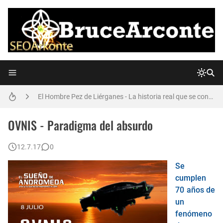
La Manipulación de los medios de comunicación (La Guerra de los Mundos de Orson Welles)
El Hombre Pez de Liérganes - La historia real que se convirtió en leyenda.
La verdad sobre el OVNI EXTRATERRESTRE de Mussolini de 1933
OVNIS - Paradigma del absurdo
El NECRONOMICÓN de H.P. Lovecraft - ¿Es un libro real?
12.7.17
0
Se
La Extraña COPA de LICURGO - ¿Nanotecnología en pleno Imperio Romano?
cumplen
El OVNI de Calvine ¿Es otro montaje?
70 años de
un
La historia real de LOS ILLUMINATI (y las PIEDRAS GUÍA de GEORGIA) que quizás no sabías
fenómeno