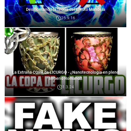
Desmontando la teoría del Efecto Mandela
25.9.16
La Extraña COPA de LICURGO - ¿Nanotecnología en pleno
Imperio Romano?
1.3.24