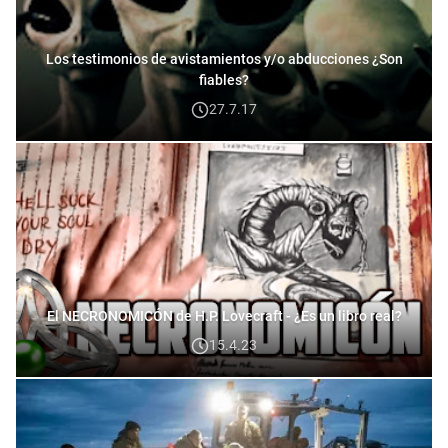
Los testimonios de avistamientos y/o abducciones ¿Son
fiables?
27.7.17
El NECRONOMICÓN de H.P. Lovecraft - ¿Es un libro real?
15.4.23