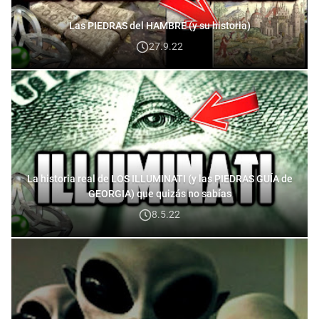
Las PIEDRAS del HAMBRE (y su historia)
27.9.22
La historia real de LOS ILLUMINATI (y las PIEDRAS GUÍA de
GEORGIA) que quizás no sabías
8.5.22