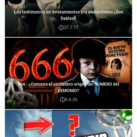
Los testimonios de avistamientos y/o abducciones ¿Son
fiables?
27.7.17
666 - ¿Conoces el verdadero origen del NÚMERO del
DEMONIO?
6.6.26