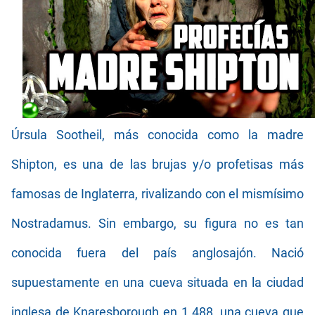
¿Qué es realmente el objeto con forma de CUBO hallado en la LUNA?
Las PIEDRAS del HAMBRE (y su historia)
EE.UU recuperó naves de origen no humano (o nos están vendiendo otra moto)
Úrsula Sootheil, más conocida como la madre
Shipton, es una de las brujas y/o profetisas más
famosas de Inglaterra, rivalizando con el mismísimo
Nostradamus. Sin embargo, su figura no es tan
conocida fuera del país anglosajón. Nació
supuestamente en una cueva situada en la ciudad
inglesa de Knaresborough en 1.488, una cueva que