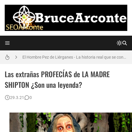
La Manipulación de los medios de comunicación (La Guerra de los Mundos de Orson Welles)
El Hombre Pez de Liérganes - La historia real que se convirtió en leyenda.
La verdad sobre el OVNI EXTRATERRESTRE de Mussolini de 1933
Las extrañas PROFECÍAS de LA MADRE
SHIPTON ¿Son una leyenda?
El NECRONOMICÓN de H.P. Lovecraft - ¿Es un libro real?
29.3.21
0
La Extraña COPA de LICURGO - ¿Nanotecnología en pleno Imperio Romano?
El OVNI de Calvine ¿Es otro montaje?
La historia real de LOS ILLUMINATI (y las PIEDRAS GUÍA de GEORGIA) que quizás no sabías